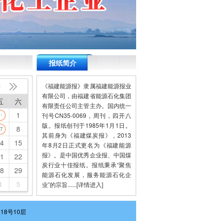
报纸简介
《福建能源报》隶属福建能源报业


有限公司，由福建省能源石化集团
五
六
有限责任公司主管主办。国内统一
1
刊号CN35-0069，周刊，四开八
1
版。报纸创刊于1985年1月1日。
8
7
其前身为《福建煤炭报》，2013
4
15
年8月2日正式更名为《福建能源
报》。是中国优秀企业报、中国煤
1
22
炭行业十佳报纸。报纸秉承“聚焦
8
29
能源石化发展，服务能源石化企
4
5
业”的宗旨......
[详情进入]
118号10层